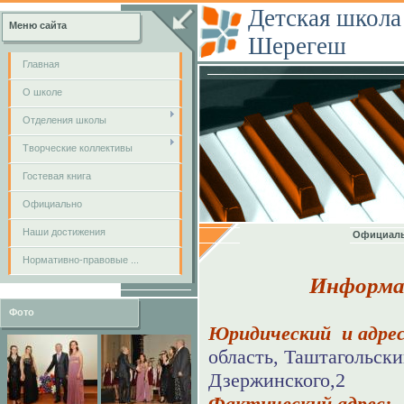
Детская школа
Меню сайта
Шерегеш
Главная
О школе
Отделения школы
Творческие коллективы
Гостевая книга
Официально
Наши достижения
Официал
Нормативно-правовые ...
Информа
Фото
Юридический и адре
область, Таштагольски
Дзержинского,2
Фактический ад