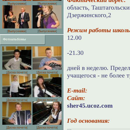
[
Выпускники
]
[
Выпускники
]
область, Таштагольски
Дзержинского,2
Режим работы школ
[
Выпускники
]
[
Выпускники
]
12.00
Фотоальбомы
Вторая 
-21.30
Работае
дней в неделю. Предел
[
Доска почета
]
[
Доска почета
]
учащегося - не более т
E-mail:
Сайт:
http:
[
Доска почета
]
[
Доска почета
]
sher45.ucoz.com
Год основания:
[
Доска почета
]
[
Доска почета
]